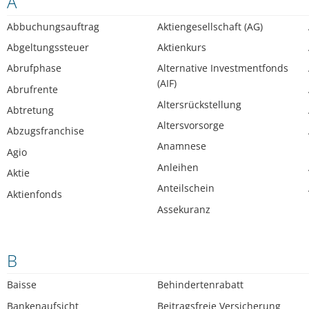
A
Abbuchungsauftrag
Aktiengesellschaft (AG)
Abgeltungssteuer
Aktienkurs
Abrufphase
Alternative Investmentfonds
(AIF)
Abrufrente
Altersrückstellung
Abtretung
Altersvorsorge
Abzugsfranchise
Anamnese
Agio
Anleihen
Aktie
Anteilschein
Aktienfonds
Assekuranz
B
Baisse
Behindertenrabatt
Bankenaufsicht
Beitragsfreie Versicherung