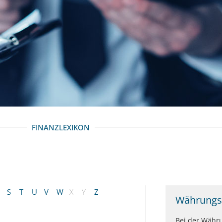
FINANZLEXIKON
S
T
U
V
W
X
Y
Z
Währungs
Bei der Währu