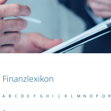
Finanzlexikon
A
B
C
D
E
F
G
H
I
J
K
L
M
N
O
P
Q
R