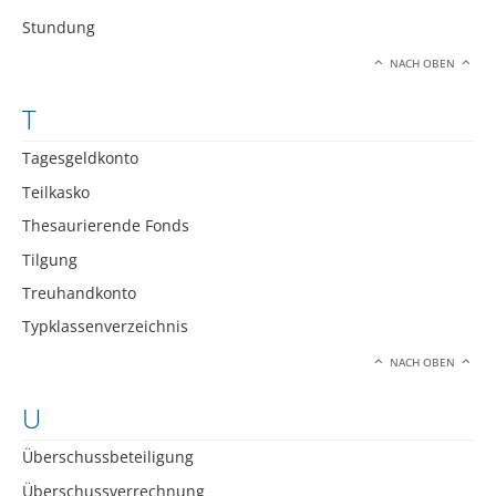
Stundung
NACH OBEN
T
Tagesgeldkonto
Teilkasko
Thesaurierende Fonds
Tilgung
Treuhandkonto
Typklassenverzeichnis
NACH OBEN
U
Überschussbeteiligung
Überschussverrechnung