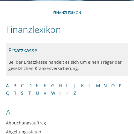
FINANZLEXIKON
Finanzlexikon
Ersatzkasse
Bei der Ersatzkasse handelt es sich um einen Träger der
gesetzlichen Krankenversicherung.
A
B
C
D
E
F
G
H
I
J
K
L
M
N
O
P
Q
R
S
T
U
V
W
X
Y
Z
A
Abbuchungsauftrag
Abgeltungssteuer