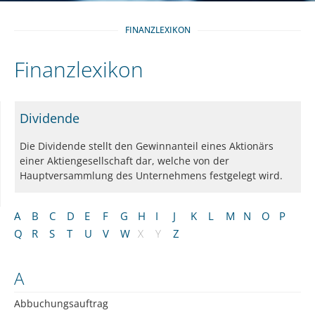
FINANZLEXIKON
Finanzlexikon
Dividende
Die Dividende stellt den Gewinnanteil eines Aktionärs
einer Aktiengesellschaft dar, welche von der
Hauptversammlung des Unternehmens festgelegt wird.
A
B
C
D
E
F
G
H
I
J
K
L
M
N
O
P
Q
R
S
T
U
V
W
X
Y
Z
A
Abbuchungsauftrag