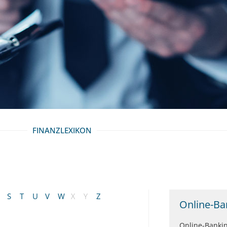
FINANZLEXIKON
S
T
U
V
W
X
Y
Z
Online-Ba
Online-Banking