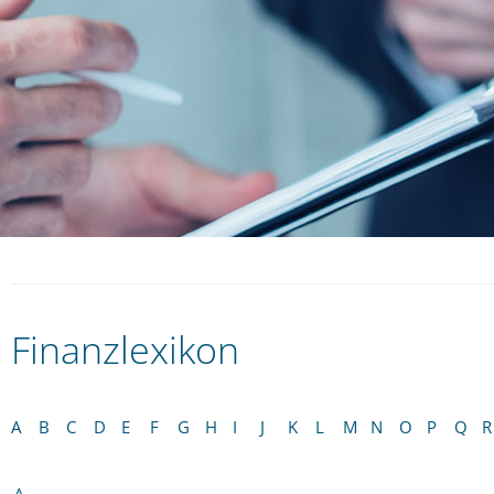
Finanzlexikon
A
B
C
D
E
F
G
H
I
J
K
L
M
N
O
P
Q
R