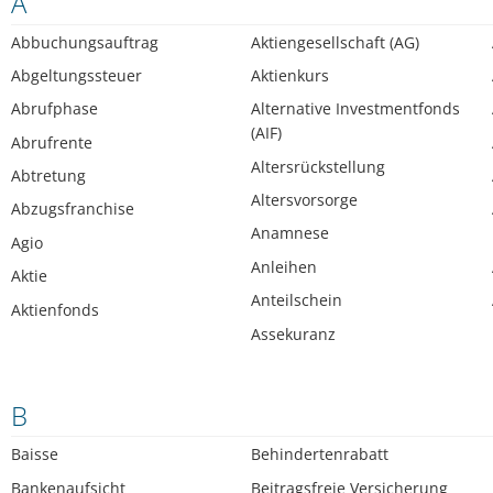
A
Abbuchungsauftrag
Aktiengesellschaft (AG)
Abgeltungssteuer
Aktienkurs
Abrufphase
Alternative Investmentfonds
(AIF)
Abrufrente
Altersrückstellung
Abtretung
Altersvorsorge
Abzugsfranchise
Anamnese
Agio
Anleihen
Aktie
Anteilschein
Aktienfonds
Assekuranz
B
Baisse
Behindertenrabatt
Bankenaufsicht
Beitragsfreie Versicherung