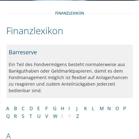
FINANZLEXIKON
Finanzlexikon
Barreserve
Ein Teil des Fondvermögens besteht normalerweise aus
Bankguthaben oder Geldmarktpapieren, damit es dem
Fondmanagement möglich ist flexibel auf Anlagechancen
zu reagieren und zudem Anteilrückgaben jederzeit
bedienbar sind.
A
B
C
D
E
F
G
H
I
J
K
L
M
N
O
P
Q
R
S
T
U
V
W
X
Y
Z
A