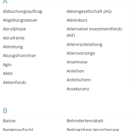
A
Abbuchungsauftrag
Aktiengesellschaft (AG)
Abgeltungssteuer
Aktienkurs
Abrufphase
Alternative Investmentfonds
(AIF)
Abrufrente
Altersrückstellung
Abtretung
Altersvorsorge
Abzugsfranchise
Anamnese
Agio
Anleihen
Aktie
Anteilschein
Aktienfonds
Assekuranz
B
Baisse
Behindertenrabatt
Bankenaufsicht
Beitragsfreie Versicherung