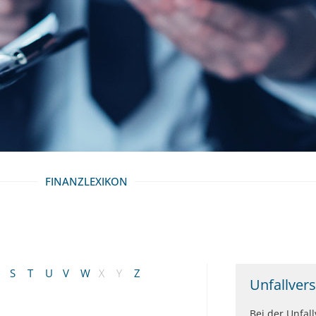
FINANZLEXIKON
S
T
U
V
W
X
Y
Z
Unfallver
Bei der Unfal