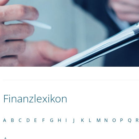
Finanzlexikon
A
B
C
D
E
F
G
H
I
J
K
L
M
N
O
P
Q
R