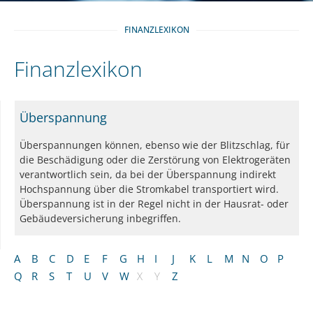
FINANZLEXIKON
Finanzlexikon
Überspannung
Überspannungen können, ebenso wie der Blitzschlag, für
die Beschädigung oder die Zerstörung von Elektrogeräten
verantwortlich sein, da bei der Überspannung indirekt
Hochspannung über die Stromkabel transportiert wird.
Überspannung ist in der Regel nicht in der Hausrat- oder
Gebäudeversicherung inbegriffen.
A
B
C
D
E
F
G
H
I
J
K
L
M
N
O
P
Q
R
S
T
U
V
W
X
Y
Z