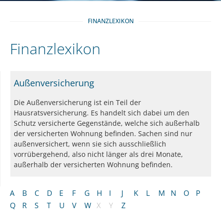
FINANZLEXIKON
Finanzlexikon
Außenversicherung
Die Außenversicherung ist ein Teil der
Hausratsversicherung. Es handelt sich dabei um den
Schutz versicherte Gegenstände, welche sich außerhalb
der versicherten Wohnung befinden. Sachen sind nur
außenversichert, wenn sie sich ausschließlich
vorrübergehend, also nicht länger als drei Monate,
außerhalb der versicherten Wohnung befinden.
A
B
C
D
E
F
G
H
I
J
K
L
M
N
O
P
Q
R
S
T
U
V
W
X
Y
Z