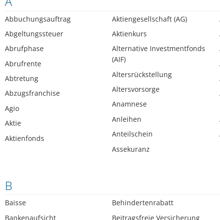
A
Abbuchungsauftrag
Aktiengesellschaft (AG)
Abgeltungssteuer
Aktienkurs
Abrufphase
Alternative Investmentfonds
(AIF)
Abrufrente
Altersrückstellung
Abtretung
Altersvorsorge
Abzugsfranchise
Anamnese
Agio
Anleihen
Aktie
Anteilschein
Aktienfonds
Assekuranz
B
Baisse
Behindertenrabatt
Bankenaufsicht
Beitragsfreie Versicherung