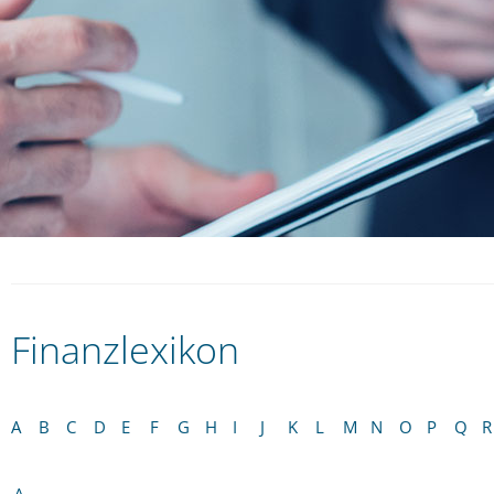
Finanzlexikon
A
B
C
D
E
F
G
H
I
J
K
L
M
N
O
P
Q
R