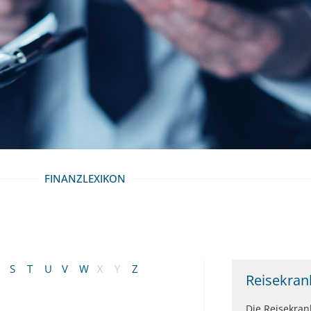
FINANZLEXIKON
S
T
U
V
W
X
Y
Z
Reisekran
Die Reisekran