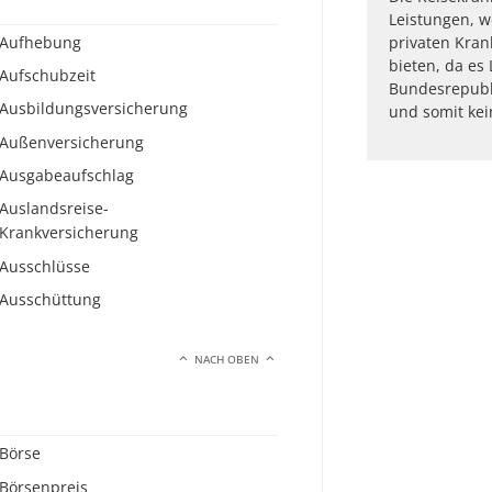
Leistungen, w
Aufhebung
privaten Kra
bieten, da es
Aufschubzeit
Bundesrepubl
Ausbildungsversicherung
und somit kei
Außenversicherung
Ausgabeaufschlag
Auslandsreise-
Krankversicherung
Ausschlüsse
Ausschüttung
NACH OBEN
Börse
Börsenpreis