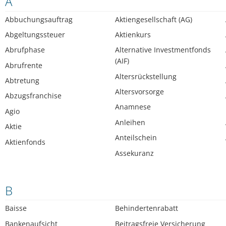
A
Abbuchungsauftrag
Aktiengesellschaft (AG)
Abgeltungssteuer
Aktienkurs
Abrufphase
Alternative Investmentfonds
(AIF)
Abrufrente
Altersrückstellung
Abtretung
Altersvorsorge
Abzugsfranchise
Anamnese
Agio
Anleihen
Aktie
Anteilschein
Aktienfonds
Assekuranz
B
Baisse
Behindertenrabatt
Bankenaufsicht
Beitragsfreie Versicherung