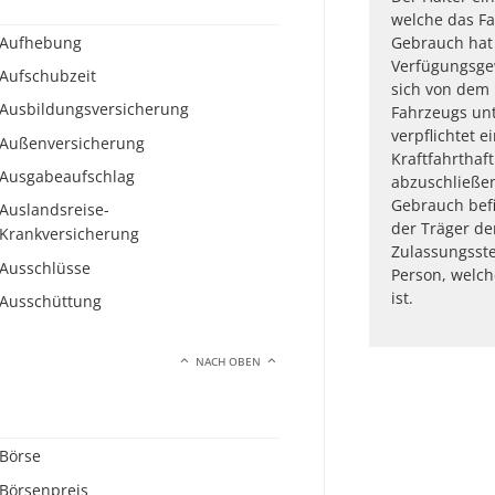
welche das Fa
Aufhebung
Gebrauch hat
Verfügungsgew
Aufschubzeit
sich von dem
Ausbildungsversicherung
Fahrzeugs unt
verpflichtet e
Außenversicherung
Kraftfahrthaf
Ausgabeaufschlag
abzuschließen
Gebrauch befi
Auslandsreise-
der Träger de
Krankversicherung
Zulassungsste
Ausschlüsse
Person, welch
ist.
Ausschüttung
NACH OBEN
Börse
Börsenpreis