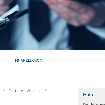
FINANZLEXIKON
S
T
U
V
W
X
Y
Z
Halter
Der Halter ei