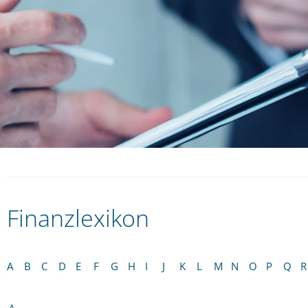
Finanzlexikon
A
B
C
D
E
F
G
H
I
J
K
L
M
N
O
P
Q
R