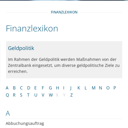
FINANZLEXIKON
Finanzlexikon
Geldpolitik
Im Rahmen der Geldpolitik werden Maßnahmen von der
Zentralbank eingesetzt, um diverse geldpolitische Ziele zu
erreichen.
A
B
C
D
E
F
G
H
I
J
K
L
M
N
O
P
Q
R
S
T
U
V
W
X
Y
Z
A
Abbuchungsauftrag