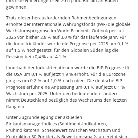
(höchste Notierungen seit 2011) und Bitcoin an Boden
gewinnen.
Trotz dieser herausfordernden Rahmenbedingungen
erhöhte der Internationale Währungsfonds (IWF) die globale
Wachstumsprognose im World Economic Outlook per Juli
2025 von bisher 2,8 % auf 3,0 % für das laufende Jahr. Für
die Industrieländer wurde die Prognose per 2025 um 0,1 %
auf 1,5 % hochgesetzt, für den Globalen Süden lag die
Revision bei +0,4 % auf 4,1 %.
Innerhalb der Industrienationen wurde die BIP-Prognose für
die USA um 0,1 % auf jetzt 1,9 % erhöht. Für die Eurozone
ging es um 0,2 % auf 1,0 % nach oben. Die deutsche BIP-
Prognose erfuhr eine Anpassung um 0,1 % auf jetzt 0,1 %
Wachstum per 2025. Unter den bedeutenden Ländern
nimmt Deutschland bezüglich des Wachstums den letzten
Rang ein.
Unter Zugrundelegung der aktuellen
Einkaufsmanagerindices (Sentiment-Indikatoren,
Frühindikatoren, Scheidewert zwischen Wachstum und
Kontraktion 50 Punkte) als Bewertungsmaßstab ergibt sich