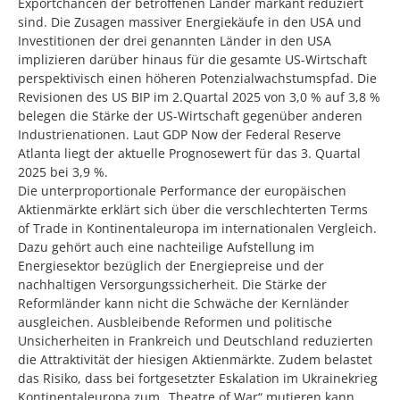
Exportchancen der betroffenen Länder markant reduziert
sind. Die Zusagen massiver Energiekäufe in den USA und
Investitionen der drei genannten Länder in den USA
implizieren darüber hinaus für die gesamte US-Wirtschaft
perspektivisch einen höheren Potenzialwachstumspfad. Die
Revisionen des US BIP im 2.Quartal 2025 von 3,0 % auf 3,8 %
belegen die Stärke der US-Wirtschaft gegenüber anderen
Industrienationen. Laut GDP Now der Federal Reserve
Atlanta liegt der aktuelle Prognosewert für das 3. Quartal
2025 bei 3,9 %.
Die unterproportionale Performance der europäischen
Aktienmärkte erklärt sich über die verschlechterten Terms
of Trade in Kontinentaleuropa im internationalen Vergleich.
Dazu gehört auch eine nachteilige Aufstellung im
Energiesektor bezüglich der Energiepreise und der
nachhaltigen Versorgungssicherheit. Die Stärke der
Reformländer kann nicht die Schwäche der Kernländer
ausgleichen. Ausbleibende Reformen und politische
Unsicherheiten in Frankreich und Deutschland reduzierten
die Attraktivität der hiesigen Aktienmärkte. Zudem belastet
das Risiko, dass bei fortgesetzter Eskalation im Ukrainekrieg
Kontinentaleuropa zum „Theatre of War“ mutieren kann.