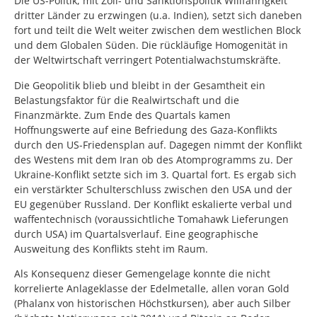
Die US-Politik, mit Zoll- und Sanktionspolitik Willfährigkeit
dritter Länder zu erzwingen (u.a. Indien), setzt sich daneben
fort und teilt die Welt weiter zwischen dem westlichen Block
und dem Globalen Süden. Die rückläufige Homogenität in
der Weltwirtschaft verringert Potentialwachstumskräfte.
Die Geopolitik blieb und bleibt in der Gesamtheit ein
Belastungsfaktor für die Realwirtschaft und die
Finanzmärkte. Zum Ende des Quartals kamen
Hoffnungswerte auf eine Befriedung des Gaza-Konflikts
durch den US-Friedensplan auf. Dagegen nimmt der Konflikt
des Westens mit dem Iran ob des Atomprogramms zu. Der
Ukraine-Konflikt setzte sich im 3. Quartal fort. Es ergab sich
ein verstärkter Schulterschluss zwischen den USA und der
EU gegenüber Russland. Der Konflikt eskalierte verbal und
waffentechnisch (voraussichtliche Tomahawk Lieferungen
durch USA) im Quartalsverlauf. Eine geographische
Ausweitung des Konflikts steht im Raum.
Als Konsequenz dieser Gemengelage konnte die nicht
korrelierte Anlageklasse der Edelmetalle, allen voran Gold
(Phalanx von historischen Höchstkursen), aber auch Silber