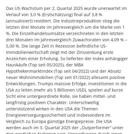
Das US-Wachstum per 2. Quartal 2025 wurde unerwartet im
Verlauf von 3,0 % (Erstschätzung) final auf 3,8 %
(annualisiert) revidiert. Die Industrieproduktion stieg die
letzten drei Monate im Jahresvergleich um die Marke von 1
%. Die Einzelhandelsumsätze verzeichneten in den letzten
drei Monaten im Jahresvergleich Zuwachsraten von 4,09 % –
5,00 %. Die lange Zeit in Rezession befindliche US-
Immobilienwirtschaft zeigt mit der Zinssenkung erste
Anzeichen einer Erholung. So lieferten der Index anhängiger
Hauskäufe (Top seit 05/2025), der MBA
Hypothekenmarktindex (Top seit 04/2022) und der Absatz
neuer Wohnimmobilien (Top seit 01/2022) allesamt positive
Entwicklungen. Trumps massive Erfolge, Investitionen in die
USA zu leiten (mehr als 5 Billionen USD), spielen auf kurze
Sicht eine untergeordnete Rolle, sie haben mittel- und
langfristig positiven Charakter. Unterschwellig
unterstützend wirken in den USA die Themen
Energieversorgungssicherheit und insbesondere im
Vergleich zu Europa günstige Energiepreise. Die USA
werden auch im 3. Quartal 2025 der „Outperformer“ unter
den westlichen Nationen sein. Verwerfungen durch einen