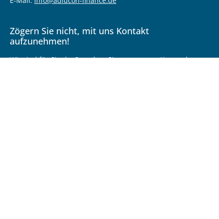
E-Mail:
info@adiucon-finance.de
Zögern Sie nicht, mit uns Kontakt
aufzunehmen!
Wir sind für Sie da. Sprechen Sie uns an zum Kennenlernen,
Vertrauen und Lösungen finden.
Wir freuen uns auf Sie!
Sie erreichen uns unter
Telefon: 0231 / 797 8689
oder
direkt über unser Kontaktformular.
KONTAKT
Kontakt
Impressum
Datenschutz
© 2026 Adiucon GmbH