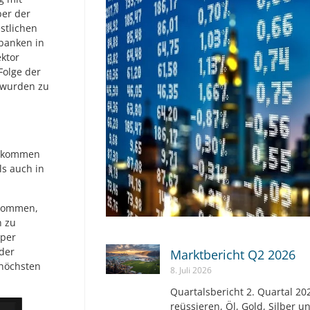
ber der
estlichen
banken in
ektor
Folge der
e wurden zu
Einkommen
ls auch in
nkommen,
n zu
 per
 der
Marktbericht Q2 2026
 höchsten
8. Juli 2026
Quartalsbericht 2. Quartal 202
reüssieren, Öl, Gold, Silber u