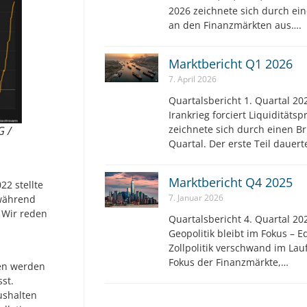
2026 zeichnete sich durch ei
an den Finanzmärkten aus….
Marktbericht Q1 2026
7. April 2026
Quartalsbericht 1. Quartal 202
Irankrieg forciert Liquiditäts
zeichnete sich durch einen Br
G /
Quartal. Der erste Teil dauer
Marktbericht Q4 2025
22 stellte
7. Januar 2026
 während
. Wir reden
Quartalsbericht 4. Quartal 202
Geopolitik bleibt im Fokus – E
Zollpolitik verschwand im Lau
Fokus der Finanzmärkte,…
gen werden
st.
ushalten