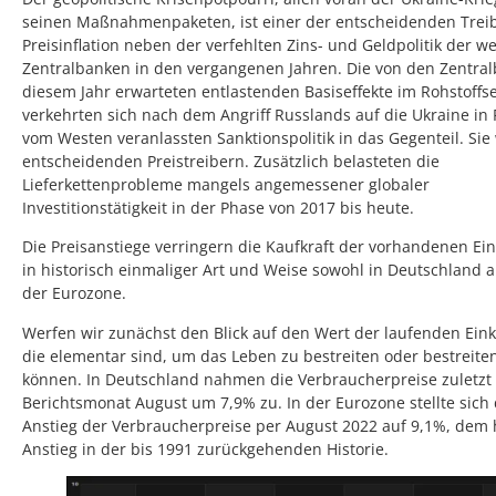
seinen Maßnahmenpaketen, ist einer der entscheidenden Trei
Preisinflation neben der verfehlten Zins- und Geldpolitik der w
Zentralbanken in den vergangenen Jahren. Die von den Zentral
diesem Jahr erwarteten entlastenden Basiseffekte im Rohstoffs
verkehrten sich nach dem Angriff Russlands auf die Ukraine in 
vom Westen veranlassten Sanktionspolitik in das Gegenteil. Si
entscheidenden Preistreibern. Zusätzlich belasteten die
Lieferkettenprobleme mangels angemessener globaler
Investitionstätigkeit in der Phase von 2017 bis heute.
Die Preisanstiege verringern die Kaufkraft der vorhandenen 
in historisch einmaliger Art und Weise sowohl in Deutschland a
der Eurozone.
Werfen wir zunächst den Blick auf den Wert der laufenden Ei
die elementar sind, um das Leben zu bestreiten oder bestreite
können. In Deutschland nahmen die Verbraucherpreise zuletzt
Berichtsmonat August um 7,9% zu. In der Eurozone stellte sich
Anstieg der Verbraucherpreise per August 2022 auf 9,1%, dem
Anstieg in der bis 1991 zurückgehenden Historie.