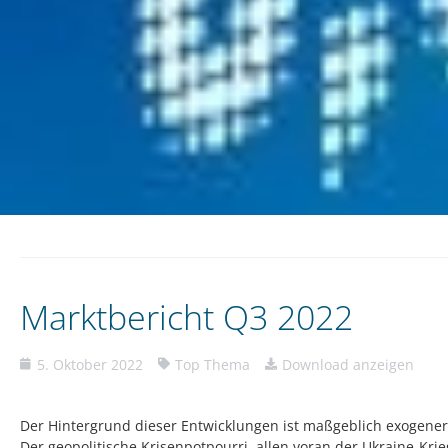
Marktbericht Q3 2022
5. Oktober 2022
Top Thema
Download anzeigen
Der Hintergrund dieser Entwicklungen ist maßgeblich exogener
Der geopolitische Krisenpotpourri, allen voran der Ukraine-Krie