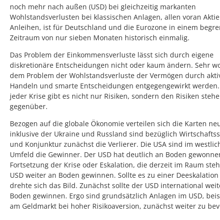
noch mehr nach außen (USD) bei gleichzeitig markanten
Wohlstandsverlusten bei klassischen Anlagen, allen voran Akti
Anleihen, ist für Deutschland und die Eurozone in einem begr
Zeitraum von nur sieben Monaten historisch einmalig.
Das Problem der Einkommensverluste lässt sich durch eigene
diskretionäre Entscheidungen nicht oder kaum ändern. Sehr w
dem Problem der Wohlstandsverluste der Vermögen durch akti
Handeln und smarte Entscheidungen entgegengewirkt werden.
jeder Krise gibt es nicht nur Risiken, sondern den Risiken ste
gegenüber.
Bezogen auf die globale Ökonomie verteilen sich die Karten ne
inklusive der Ukraine und Russland sind bezüglich Wirtschaftss
und Konjunktur zunächst die Verlierer. Die USA sind im westli
Umfeld die Gewinner. Der USD hat deutlich an Boden gewonnen
Fortsetzung der Krise oder Eskalation, die derzeit im Raum steh
USD weiter an Boden gewinnen. Sollte es zu einer Deeskalatio
drehte sich das Bild. Zunächst sollte der USD international weit
Boden gewinnen. Ergo sind grundsätzlich Anlagen im USD, beis
am Geldmarkt bei hoher Risikoaversion, zunächst weiter zu be