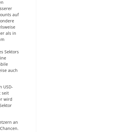
en
esserer
counts auf
sondere
elsweise
er als in
 um
es Sektors
eine
bile
eise auch
en USD-
 seit
r wird
Sektor
etzern an
 Chancen.