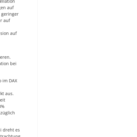
llation
gen auf
 geringer
r auf
sion auf
eren.
ation bei
o im DAX
kt aus.
eit
53%
züglich
i dreht es
etrachtung