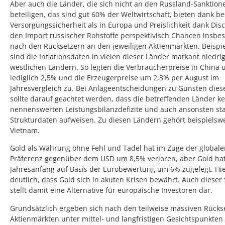
Aber auch die Länder, die sich nicht an den Russland-Sanktion
beteiligen, das sind gut 60% der Weltwirtschaft, bieten dank b
Versorgungssicherheit als in Europa und Preislichkeit dank Dis
den Import russischer Rohstoffe perspektivisch Chancen insbe
nach den Rücksetzern an den jeweiligen Aktienmärkten. Beispi
sind die Inflationsdaten in vielen dieser Länder markant niedrig
westlichen Ländern. So legten die Verbraucherpreise in China
lediglich 2,5% und die Erzeugerpreise um 2,3% per August im
Jahresvergleich zu. Bei Anlageentscheidungen zu Gunsten dies
sollte darauf geachtet werden, dass die betreffenden Länder k
nennenswerten Leistungsbilanzdefizite und auch ansonsten sta
Strukturdaten aufweisen. Zu diesen Ländern gehört beispielsw
Vietnam.
Gold als Währung ohne Fehl und Tadel hat im Zuge der global
Präferenz gegenüber dem USD um 8,5% verloren, aber Gold hat
Jahresanfang auf Basis der Eurobewertung um 6% zugelegt. Hie
deutlich, dass Gold sich in akuten Krisen bewährt. Auch dieser 
stellt damit eine Alternative für europäische Investoren dar.
Grundsätzlich ergeben sich nach den teilweise massiven Rücks
Aktienmärkten unter mittel- und langfristigen Gesichtspunkten