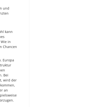
en und
enzten
ohl kann
ves
 Wie in
hen Chancen
u. Europa
truktur
chen
. Bei
t, wird der
n kommen,
er an
pielsweise
vorzugen.