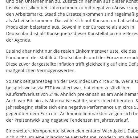
und den Unternehmen zu. Zusätzlich nehmen aus dieser Konste
Insolvenzrisiken bei Unternehmen zu mit negativen Auswirkun
den Arbeitsmarkt. Staatliche Ersatzeinkommen sind regelmäßig
als Arbeitseinkommen. Das wirkt sich auf Konsum und absehba
Produktion belastend aus. Sowohl in der Eurozone als auch in
Deutschland ist als Konsequenz dieser Konstellation eine Rezes
der Agenda.
Es sind aber nicht nur die realen Einkommensverluste, die das
Fundament der Stabilität Deutschlands und der Eurozone erodi
Diese zuvor dargestellte Inflation trifft gleichzeitig auf eine Defl
maßgeblichen Vermögenswerten.
So sank seit Jahresbeginn der DAX-Index um circa 21%. Wer als
beispielsweise via ETF investiert war, hat einen zusätzlichen
Kaufkraftverlust von 21%. Ähnlich prekär sah es am Anleihemar
Auch wer Bitcoin als Alternative wählte, war schlecht beraten. S
Jahresbeginn stellte sich eine negative Performance um circa 
gegenüber dem Euro ein. An Immobilienmärkten zeigen sich be
der Preisentwicklung negative Tendenzen im Jahresverlauf.
Eine weitere Komponente ist von elementarer Wichtigkeit. Dabe
sich nicht um eine inländische Betrachtung, sondern um die B