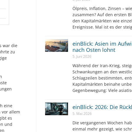
Ölpreis, Inflation, Zinsen – wi
zusammen? Auf den ersten Bli
den Kapitalmärkten wie einz
Ereignisse. Mal ist es der ste
einBlick: Asien im Aufw
s war die
nach Osten lohnt
ührte zu
5. Juni 2026
gige
Während der Iran-Krieg, steig
Schwankungen an den westlic
en
Schlagzeilen bestimmten, ent
nste
Kapitalmärkten beinahe unbe
hungen
Gegenbewegung: Viele asiatis
h eine
einBlick: 2026: Die Rüc
 vor allem
5. Mai 2026
ibt es
Die vergangenen Wochen hab
en und
einmal mehr gezeigt, wie sch
den