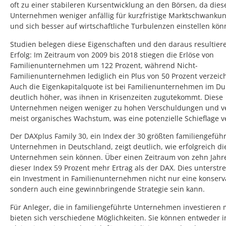
oft zu einer stabileren Kursentwicklung an den Börsen, da dies
Unternehmen weniger anfällig für kurzfristige Marktschwanku
und sich besser auf wirtschaftliche Turbulenzen einstellen kön
Studien belegen diese Eigenschaften und den daraus resultie
Erfolg: Im Zeitraum von 2009 bis 2018 stiegen die Erlöse von
Familienunternehmen um 122 Prozent, während Nicht-
Familienunternehmen lediglich ein Plus von 50 Prozent verzeic
Auch die Eigenkapitalquote ist bei Familienunternehmen im Du
deutlich höher, was ihnen in Krisenzeiten zugutekommt. Diese
Unternehmen neigen weniger zu hohen Verschuldungen und v
meist organisches Wachstum, was eine potenzielle Schieflage v
Der DAXplus Family 30, ein Index der 30 größten familiengefüh
Unternehmen in Deutschland, zeigt deutlich, wie erfolgreich di
Unternehmen sein können. Über einen Zeitraum von zehn Jahre
dieser Index 59 Prozent mehr Ertrag als der DAX. Dies unterstre
ein Investment in Familienunternehmen nicht nur eine konserva
sondern auch eine gewinnbringende Strategie sein kann.
Für Anleger, die in familiengeführte Unternehmen investieren
bieten sich verschiedene Möglichkeiten. Sie können entweder i