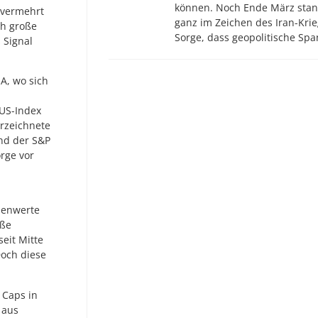
können. Noch Ende März stan
 vermehrt
ganz im Zeichen des Iran-Krie
ch große
Sorge, dass geopolitische S
 Signal
A, wo sich
 US-Index
erzeichnete
end der S&P
rge vor
benwerte
oße
eit Mitte
Doch diese
 Caps in
 aus