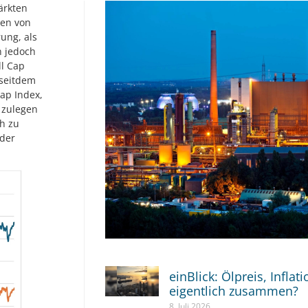
ärkten
ien von
ung, als
n jedoch
ll Cap
 seitdem
ap Index,
 zulegen
h zu
 der
einBlick: Ölpreis, Inflat
eigentlich zusammen?
8. Juli 2026