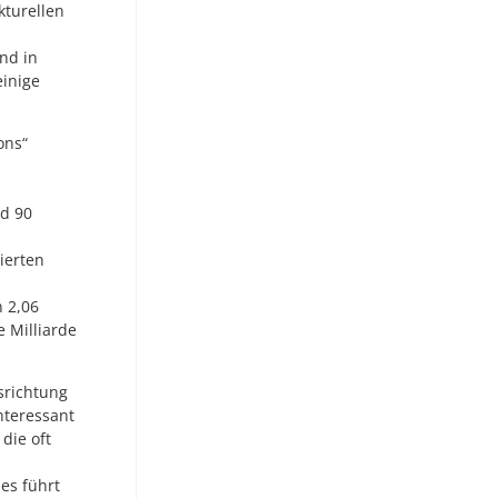
turellen
nd in
inige
ons“
d 90
ierten
 2,06
 Milliarde
srichtung
nteressant
die oft
es führt