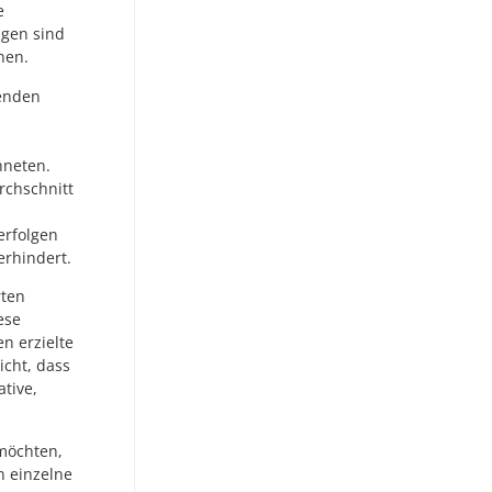
e
ngen sind
nen.
renden
hneten.
rchschnitt
erfolgen
erhindert.
rten
ese
n erzielte
icht, dass
tive,
 möchten,
n einzelne