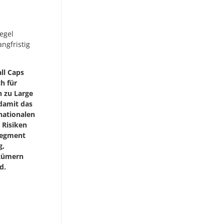
egel
ngfristig
ll Caps
h für
n zu Large
 damit das
nationalen
 Risiken
Segment
g,
ntümern
d.