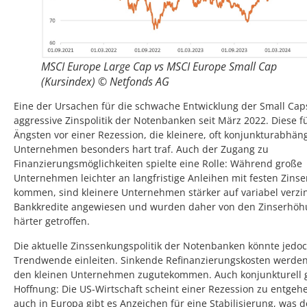
MSCI Europe Large Cap vs MSCI Europe Small Cap
(Kursindex) © Netfonds AG
Eine der Ursachen für die schwache Entwicklung der Small Cap
aggressive Zinspolitik der Notenbanken seit März 2022. Diese f
Ängsten vor einer Rezession, die kleinere, oft konjunkturabhän
Unternehmen besonders hart traf. Auch der Zugang zu
Finanzierungsmöglichkeiten spielte eine Rolle: Während große
Unternehmen leichter an langfristige Anleihen mit festen Zins
kommen, sind kleinere Unternehmen stärker auf variabel verzi
Bankkredite angewiesen und wurden daher von den Zinserhö
härter getroffen.
Die aktuelle Zinssenkungspolitik der Notenbanken könnte jedoc
Trendwende einleiten. Sinkende Refinanzierungskosten werden
den kleinen Unternehmen zugutekommen. Auch konjunkturell g
Hoffnung: Die US-Wirtschaft scheint einer Rezession zu entgeh
auch in Europa gibt es Anzeichen für eine Stabilisierung, was 